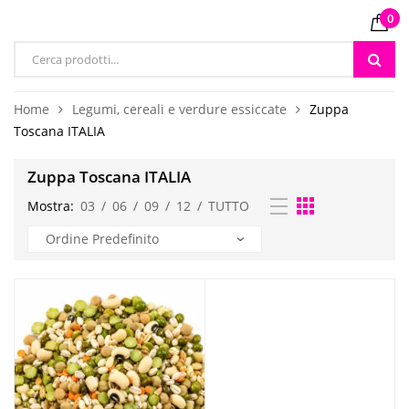
0
Products
search
Home
Legumi, cereali e verdure essiccate
Zuppa
Toscana ITALIA
Zuppa Toscana ITALIA
Mostra:
03
/
06
/
09
/
12
/
TUTTO