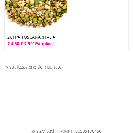
ZUPPA TOSCANA (ITALIA)
Fascia
€
4,50
-
€
7,90
( IVA inclusa )
di
prezzo:
da
Visualizzazione del risultato
€ 4,50
a
€ 7,90
© SGM S.r.l. | P.iva IT 00535170450