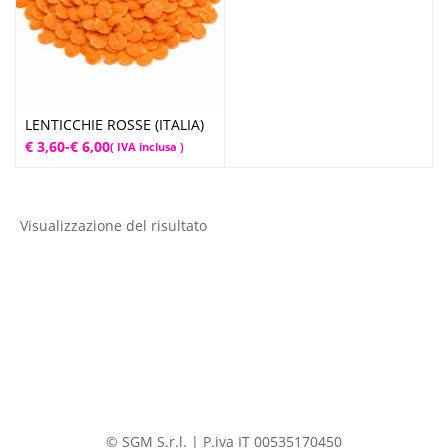
LENTICCHIE ROSSE (ITALIA)
Fascia
€
3,60
-
€
6,00
( IVA inclusa )
di
prezzo:
da
Visualizzazione del risultato
€ 3,60
a
€ 6,00
© SGM S.r.l. | P.iva IT 00535170450