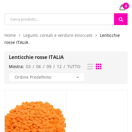
0
Products
search
Home
Legumi, cereali e verdure essiccate
Lenticchie
rosse ITALIA
Lenticchie rosse ITALIA
Mostra:
03
/
06
/
09
/
12
/
TUTTO