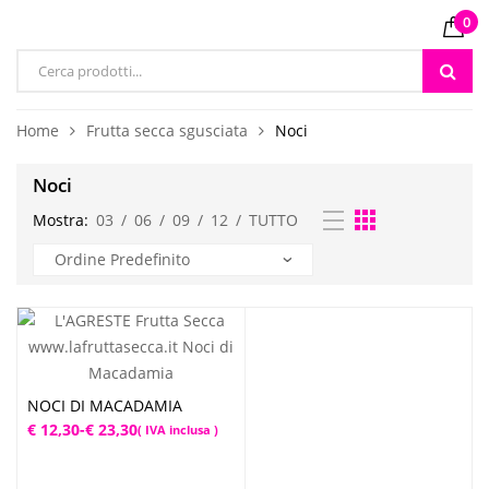
0
Products
search
Home
Frutta secca sgusciata
Noci
Noci
Mostra:
03
/
06
/
09
/
12
/
TUTTO
NOCI DI MACADAMIA
Fascia
€
12,30
-
€
23,30
( IVA inclusa )
di
prezzo: