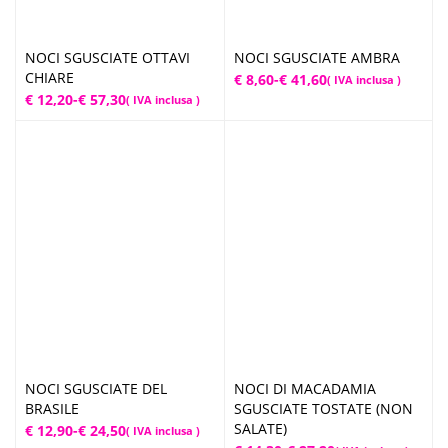
NOCI SGUSCIATE OTTAVI
NOCI SGUSCIATE AMBRA
CHIARE
Fascia
€
8,60
-
€
41,60
( IVA inclusa )
Fascia
€
12,20
-
€
57,30
( IVA inclusa )
di
di
prezzo:
prezzo:
da
da
€ 8,60
€ 12,20
a
a
€ 41,60
€ 57,30
NOCI SGUSCIATE DEL
NOCI DI MACADAMIA
BRASILE
SGUSCIATE TOSTATE (NON
SALATE)
Fascia
€
12,90
-
€
24,50
( IVA inclusa )