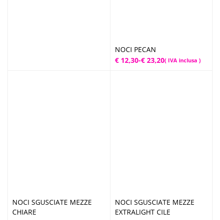
da
€ 12,30
a
€ 23,30
NOCI PECAN
Fascia
€
12,30
-
€
23,20
( IVA inclusa )
di
prezzo:
da
€ 12,30
a
€ 23,20
NOCI SGUSCIATE MEZZE
NOCI SGUSCIATE MEZZE
CHIARE
EXTRALIGHT CILE