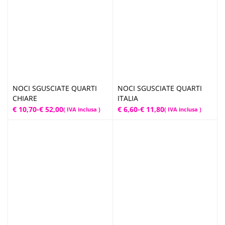
a
a
€ 13,20
€ 12,70
NOCI SGUSCIATE QUARTI
NOCI SGUSCIATE QUARTI
CHIARE
ITALIA
Fascia
Fascia
€
10,70
-
€
52,00
€
6,60
-
€
11,80
( IVA inclusa )
( IVA inclusa )
di
di
prezzo:
prezzo:
da
da
€ 10,70
€ 6,60
a
a
€ 52,00
€ 11,80