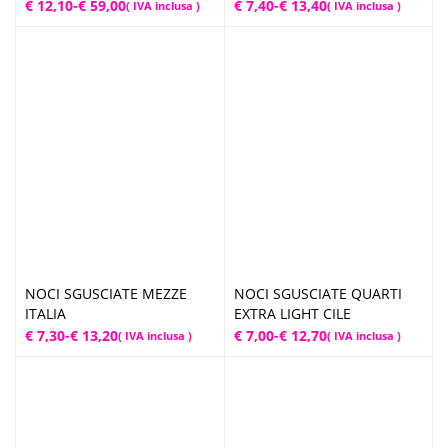
Fascia
Fascia
€
12,10
-
€
59,00
€
7,40
-
€
13,40
( IVA inclusa )
( IVA inclusa )
di
di
prezzo:
prezzo:
da
da
€ 12,10
€ 7,40
a
a
€ 59,00
€ 13,40
NOCI SGUSCIATE MEZZE
NOCI SGUSCIATE QUARTI
ITALIA
EXTRA LIGHT CILE
Fascia
Fascia
€
7,30
-
€
13,20
€
7,00
-
€
12,70
( IVA inclusa )
( IVA inclusa )
di
di
prezzo:
prezzo:
da
da
€ 7,30
€ 7,00