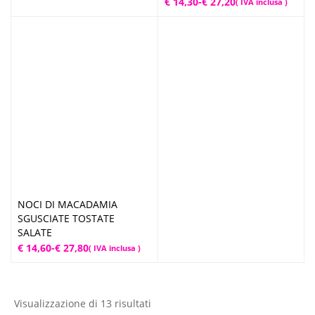
Fascia
€
14,30
-
€
27,20
( IVA inclusa )
di
di
prezzo:
prezzo:
da
da
€ 12,90
€ 14,30
a
a
€ 24,50
€ 27,20
NOCI DI MACADAMIA
SGUSCIATE TOSTATE
SALATE
Fascia
€
14,60
-
€
27,80
( IVA inclusa )
di
prezzo:
da
Visualizzazione di 13 risultati
€ 14,60