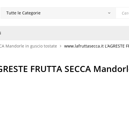
Produ
search
i
A Mandorle in guscio tostate
www.lafruttasecca.it L’AGRESTE 
AGRESTE FRUTTA SECCA Mandorl