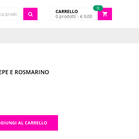
0
CARRELLO
0
prodotti -
€
0,00
cts
O
PE E ROSMARINO
OSMARINO quantità
GIUNGI AL CARRELLO