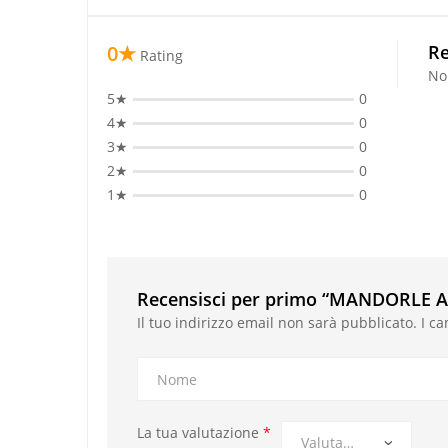
0★
Re
Rating
No
5★
0
4★
0
3★
0
2★
0
1★
0
Recensisci per primo “MANDORLE
Il tuo indirizzo email non sarà pubblicato.
I c
La tua valutazione
*