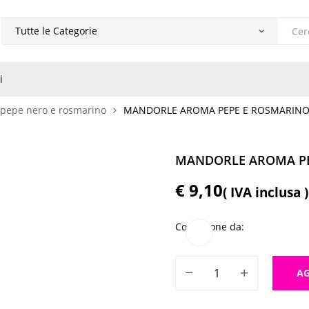
Produ
search
i
pepe nero e rosmarino
MANDORLE AROMA PEPE E ROSMARIN
MANDORLE AROMA PE
€
9,10
( IVA inclusa )
Confezione da
MANDORLE AROMA PEPE E R
AG