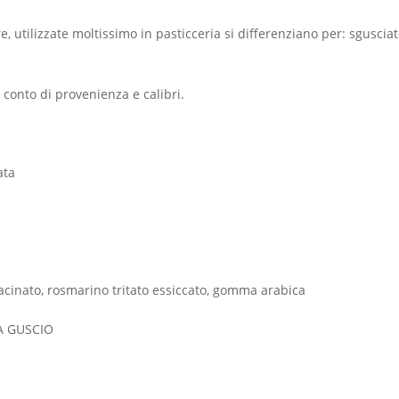
, utilizzate moltissimo in pasticceria si differenziano per: sgusci
e conto di provenienza e calibri.
ata
inato, rosmarino tritato essiccato, gomma arabica
 A GUSCIO