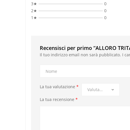
3★
0
2★
0
1★
0
Recensisci per primo “ALLORO TRI
Il tuo indirizzo email non sarà pubblicato.
I c
La tua valutazione
*
La tua recensione
*