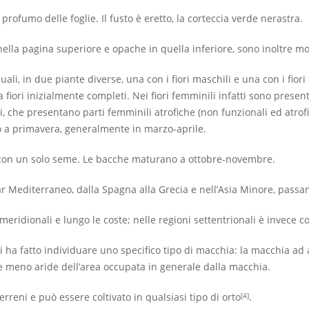
 profumo delle foglie. Il
fusto
è eretto, la
corteccia
verde nerastra.
 nella pagina superiore e opache in quella inferiore, sono inoltre m
ssuali, in due piante diverse, una con i fiori maschili e una con i fiori
 fiori inizialmente completi. Nei fiori femminili infatti sono present
 che presentano parti femminili atrofiche (non funzionali ed atrofi
a primavera, generalmente in marzo-aprile.
con un solo seme. Le
bacche
maturano a ottobre-novembre.
r Mediterraneo
, dalla
Spagna
alla
Grecia
e nell’
Asia Minore
, passa
dionali e lungo le coste; nelle regioni settentrionali è invece colt
 ha fatto individuare uno specifico tipo di macchia: la macchia ad 
ne meno aride dell’area occupata in generale dalla macchia.
terreni e può essere coltivato in qualsiasi tipo di orto
.
[4]