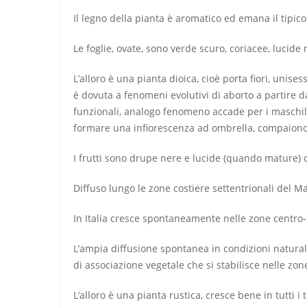
Il legno della pianta è aromatico ed emana il tipico
Le
foglie
, ovate, sono verde scuro, coriacee, lucide
L’alloro è una pianta
dioica
, cioè porta fiori, unise
è dovuta a fenomeni evolutivi di aborto a partire da
funzionali, analogo fenomeno accade per i maschili,
formare una
infiorescenza
ad ombrella, compaiono 
I
frutti
sono
drupe
nere e lucide (quando mature) 
Diffuso lungo le zone costiere settentrionali del
Ma
In
Italia
cresce spontaneamente nelle zone centro-meri
L’ampia diffusione spontanea in condizioni naturali
di associazione vegetale che si stabilisce nelle zo
L’alloro è una pianta rustica, cresce bene in tutti i 