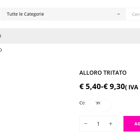
Produ
search
i
O
ALLORO TRITATO
€
5,40
-
€
9,30
( IVA
Fascia
di
Confezione da
prezzo:
ALLORO TRITATO quantità
da
AG
€ 5,40