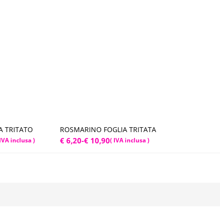
A TRITATO
ROSMARINO FOGLIA TRITATA
cegli
Scegli
Fascia
€
6,20
-
€
10,90
 IVA inclusa )
( IVA inclusa )
di
prezzo:
da
€ 6,20
a
€ 10,90