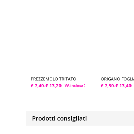
PREZZEMOLO TRITATO
ORIGANO FOGLI
Scegli
S
Fascia
Fascia
€
7,40
-
€
13,20
€
7,50
-
€
13,40
( IVA inclusa )
(
di
di
prezzo:
prezzo:
da
da
€ 7,40
€ 7,50
Prodotti consigliati
a
a
€ 13,20
€ 13,40