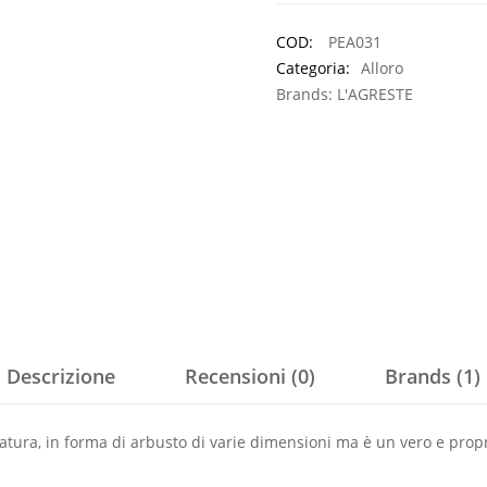
a
€ 9,30
COD:
PEA031
Categoria:
Alloro
Brands:
L'AGRESTE
Descrizione
Recensioni (0)
Brands (1)
tatura, in forma di
arbusto
di varie dimensioni ma è un vero e prop