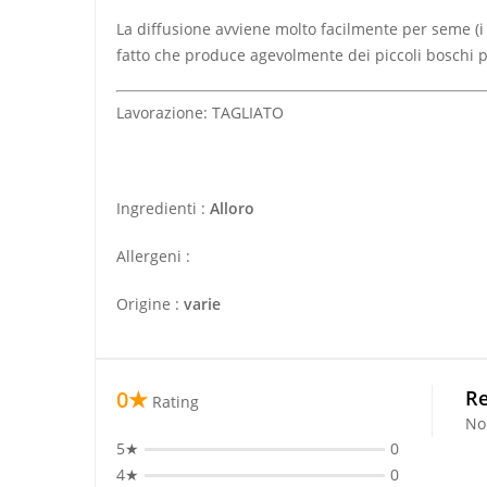
La diffusione avviene molto facilmente per seme (i 
fatto che produce agevolmente dei piccoli boschi pr
Lavorazione: TAGLIATO
Ingredienti :
Alloro
Allergeni :
Origine :
varie
0★
Re
Rating
No
5★
0
4★
0