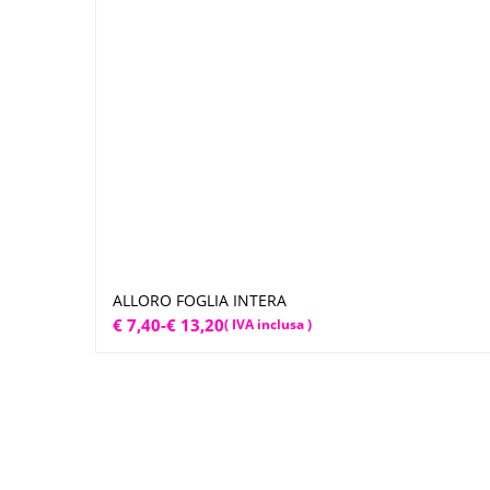
ALLORO FOGLIA INTERA
Scegli
Fascia
€
7,40
-
€
13,20
( IVA inclusa )
di
prezzo:
da
€ 7,40
a
€ 13,20