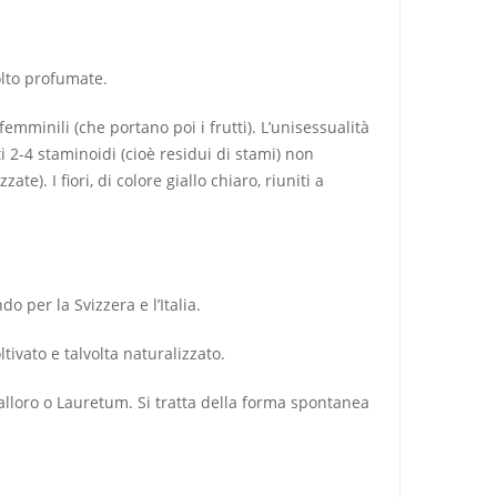
olto profumate.
 femminili (che portano poi i frutti). L’unisessualità
i 2-4 staminoidi (cioè residui di
stami
) non
zzate). I
fiori
, di colore giallo chiaro, riuniti a
ndo per la
Svizzera
e l’
Italia
.
ivato e talvolta naturalizzato.
alloro o
Lauretum
. Si tratta della forma spontanea