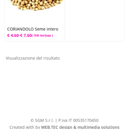
CORIANDOLO Seme intero
Fascia
€
4,60
-
€
7,60
( IVA inclusa )
di
prezzo:
da
Visualizzazione del risultato
€ 4,60
a
€ 7,60
© SGM S.r.l. | P.iva IT 00535170450
Created with by
WEB.TEC design & multimedia solutions