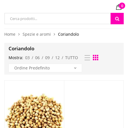
0
Products
search
Home
Spezie e aromi
Coriandolo
Coriandolo
Mostra:
03
/
06
/
09
/
12
/
TUTTO