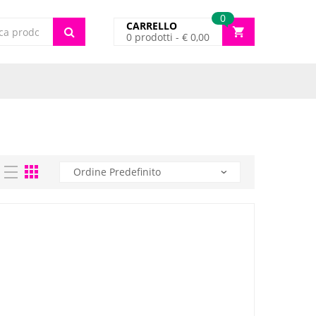
0
CARRELLO
0
prodotti -
€
0,00
cts