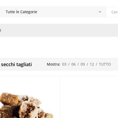
Produ
search
i
 secchi tagliati
Mostra:
03
/
06
/
09
/
12
/
TUTTO