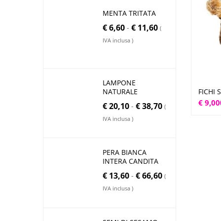
MENTA TRITATA
€
6,60
€
11,60
-
(
IVA inclusa )
LAMPONE
FICHI 
NATURALE
€
9,00
€
20,10
€
38,70
-
(
IVA inclusa )
PERA BIANCA
INTERA CANDITA
€
13,60
€
66,60
-
(
IVA inclusa )