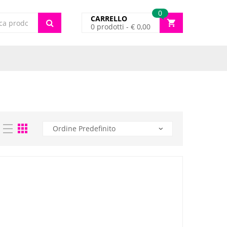
0
CARRELLO
0
prodotti -
€
0,00
cts