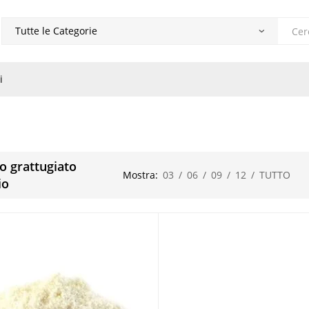
Produ
search
i
o grattugiato
Mostra:
03
/
06
/
09
/
12
/
TUTTO
io