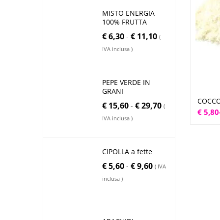
MISTO ENERGIA
100% FRUTTA
€
6,30
€
11,10
-
(
IVA inclusa )
PEPE VERDE IN
GRANI
COCCO
€
15,60
€
29,70
-
(
Fascia
€
5,80
IVA inclusa )
di
prezzo
da
CIPOLLA a fette
€ 5,80
€
5,60
€
9,60
-
( IVA
a
inclusa )
€ 10,0