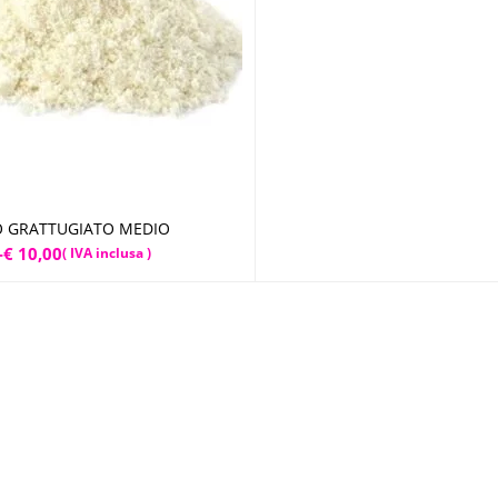
 GRATTUGIATO MEDIO
Scegli
-
€
10,00
( IVA inclusa )
:
0